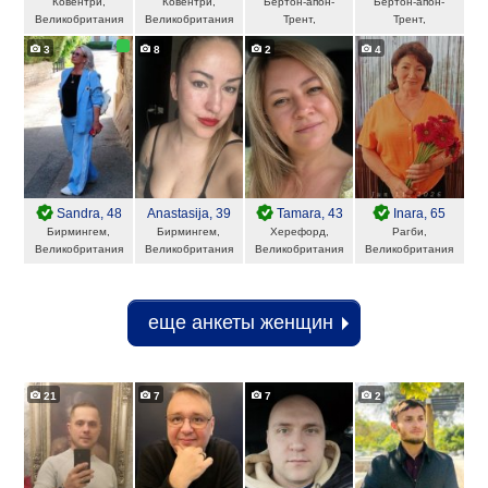
Ковентри,
Ковентри,
Бертон-апон-
Бертон-апон-
Великобритания
Великобритания
Трент,
Трент,
Великобритания
Великобритания
3
8
2
4
Sandra
, 48
Anastasija
, 39
Tamara
, 43
Inara
, 65
Бирмингем,
Бирмингем,
Херефорд,
Рагби,
Великобритания
Великобритания
Великобритания
Великобритания
еще анкеты женщин
21
7
7
2