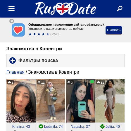
Официальное приложение сайта rusdate.co.uk
Установите наши знакомства сейчас!
Скачать
(7248)
Знакомства в Ковентри
Фильтры поиска
click
to
expand
Главная
/
Знакомства в Ковентри
contents
3
11
3
11
Kristina
, 43
Ludmila
, 74
Natasha
, 37
Julija
, 40