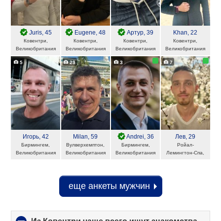
Juris
, 45
Eugene
, 48
Артур
, 39
Khan
, 22
Ковентри,
Ковентри,
Ковентри,
Ковентри,
Великобритания
Великобритания
Великобритания
Великобритания
5
29
3
7
Игорь
, 42
Milan
, 59
Andrei
, 36
Лев
, 29
Бирмингем,
Вулверхемптон,
Бирмингем,
Ройал-
Великобритания
Великобритания
Великобритания
Лемингтон-Спа,
Великобритания
еще анкеты мужчин