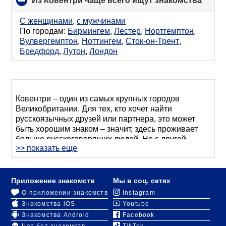
Из Ковентри чаще всего ищут знакомства
click
to
colla
С женщинами
,
с мужчинами
conte
По городам:
Бирмингем
,
Лестер
,
Нортгемптон
,
Вулвергемптон
,
Ноттингем
,
Сток-он-Трент
,
Бредфорд
,
Лутон
,
Лондон
Ковентри – один из самых крупных городов
Великобритании. Для тех, кто хочет найти
русскоязычных друзей или партнера, это может
быть хорошим знаком – значит, здесь проживает
больше русскоговорящих людей. Но с другой
>> показать еще
стороны в большом городе сложнее просто на
улице или в баре услышать родную речь. Придется
искать другие способы познакомиться с
соотечественниками.
Приложение знакомств
Мы в соц. сетях
О приложении знакомств
Instagram
Интернет – один из лучших способов знакомства в
Знакомства iOS
Youtube
Ковентри с мужчинами и женщинами,
Знакомства Android
Facebook
приехавшими из стран СНГ. Сайт RusDate создан
Чат бот знакомств
TikTok