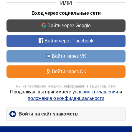
или
Вход через социальные сети
Войти через Google
Войти через Facebook
Войти через VK
Войти через ОК
мы не публикуем никакой информации в ваши соц. сети
Продолжая, вы принимаете
условия соглашения
и
положение о конфиденциальности
Войти на сайт знакомств
click
to
expand
contents