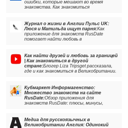
ошибки, которые мешают во время
знакомства. Как знакомиться
эффективно с приложением RusDate.
Читайте статью, чтобы избежать
ошибок.
Журнал о жизни в Англии Пульс UK:
Люся и Матильда ищут парня:
Как
приложение для знакомств RusDate
помогает найти любовь в
Великобритании. Даже без знания
английского языка. Читайте подробней в
статье на сайте.
Как найти друзей и любовь за границей
| Как знакомиться в другой
стране:
Блогер Liza Tripsget рассказала,
где и как знакомиться в Великобритании.
Как приложение для знакомств RusDate
помогает находить любовь за границей.
Кубмаркет Информагенство:
Множество знакомств на сайте
RusDate:
Обзор приложения для
знакомств RusDate: плюсы, минусы,
особенности.
Медиа для русскоязычных в
Великобритании Англия: Одинокий