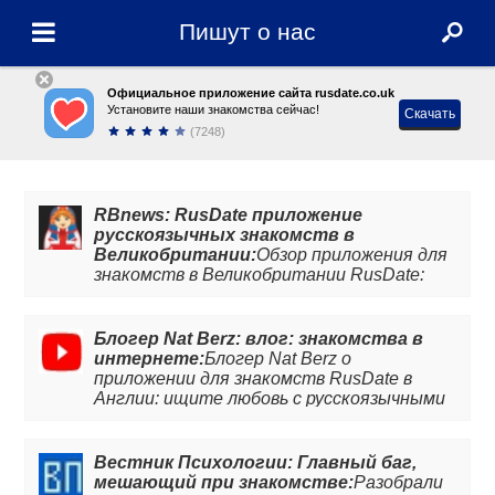
Пишут о нас
Официальное приложение сайта rusdate.co.uk
Установите наши знакомства сейчас!
Скачать
(7248)
RBnews: RusDate приложение
русскоязычных знакомств в
Великобритании:
Обзор приложения для
знакомств в Великобритании RusDate:
плюсы, минусы, особенности, фишки и
советы, как эффективные знакомиться.
Блогер Nat Berz: влог: знакомства в
интернете:
Блогер Nat Berz о
приложении для знакомств RusDate в
Англии: ищите любовь с русскоязычными
жителями Великобритании. Подробней во
влоге.
Вестник Психологии: Главный баг,
мешающий при знакомстве:
Разобрали