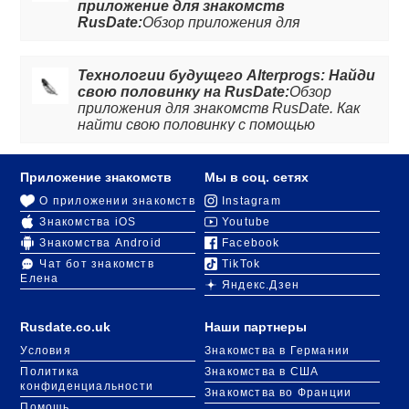
приложение для знакомств
RusDate:
Обзор приложения для
знакомств RusDate: как знакомиться за
границей и найти пару даже без знания
иностранного языка. Читайте статью,
Технологии будущего Alterprogs: Найди
чтобы узнать подробней.
свою половинку на RusDate:
Обзор
приложения для знакомств RusDate. Как
найти свою половинку с помощью
современных технологий.
Приложение знакомств
Мы в соц. сетях
О приложении знакомств
Instagram
Знакомства iOS
Youtube
Знакомства Android
Facebook
Чат бот знакомств
TikTok
Елена
Яндекс.Дзен
Rusdate.co.uk
Наши партнеры
Условия
Знакомства в Германии
Политика
Знакомства в США
конфиденциальности
Знакомства во Франции
Помощь