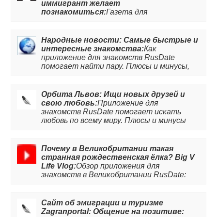
иммигрант желает
познакомиться:
Газета для
русскоязычных в Великобритании: как
познакомиться одинокому иммигранту
без знания английского языка. Читайте
Народные новости: Самые быстрые и
обзор, чтобы узнать подробней.
интересные знакомства:
Как
приложение для знакомств RusDate
помогает найти пару. Плюсы и минусы,
характеристики и полезные опции.
Читайте статью, чтобы узнать больше.
Орбита Львов: Ищи новых друзей и
свою любовь:
Приложение для
знакомств RusDate помогает искать
любовь по всему миру. Плюсы и минусы
онлайн знакомств.
Почему в Великобритании такая
странная рождественская ёлка? Big V
Life Vlog:
Обзор приложения для
знакомств в Великобритании RusDate:
как установить, заполнить анкету и
начать общение с земляками. Подробней
в видео на канале блогера Big V!
Сайт об эмиграции и туризме
Zagranportal: Общение на позитиве: