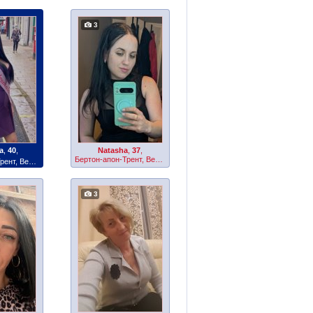
3
ja
,
40
,
Natasha
,
37
,
Бертон-апон-Трент, Великобритания
Бертон-апон-Трент, Великобритания
3