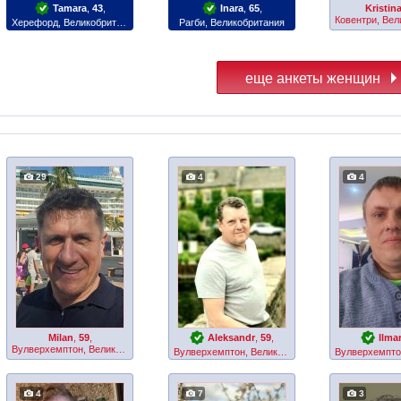
Tamara
,
43
,
Inara
,
65
,
Kristin
Херефорд, Великобритания
Рагби, Великобритания
29
4
4
Milan
,
59
,
Aleksandr
,
59
,
Ilma
Вулверхемптон, Великобритания
Вулверхемптон, Великобритания
4
7
3