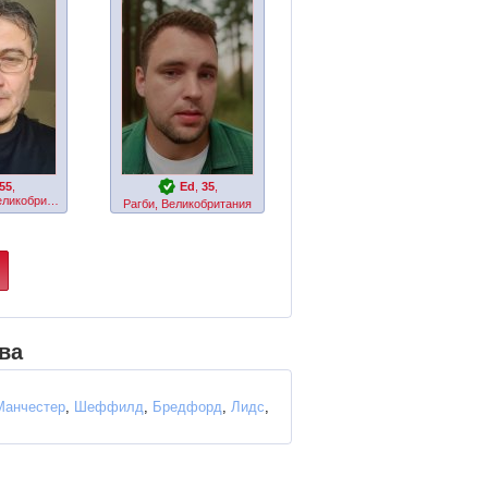
55
,
Ed
,
35
,
Бирмингем, Великобритания
Рагби, Великобритания
ва
Манчестер
,
Шеффилд
,
Бредфорд
,
Лидс
,