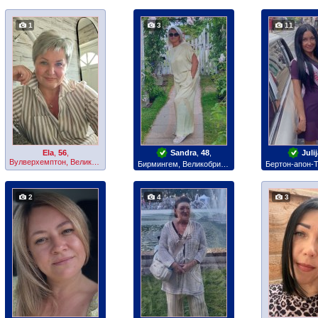
1
3
11
Ela
,
56
,
Sandra
,
48
,
Juli
Вулверхемптон, Великобритания
Бирмингем, Великобритания
2
4
3