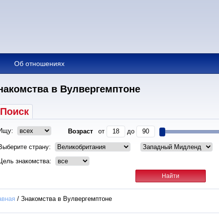
Об отношениях
накомства в Вулвергемптоне
Поиск
Ищу:
Возраст
от
до
Выберите страну:
Цель знакомства:
авная
/
Знакомства в Вулвергемптоне