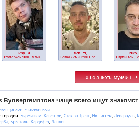
Jesy
,
31
,
Лев
,
29
,
Niko
,
Вулверхемптон, Великобритания
Ройал-Лемингтон-Спа, Великобритания
з Вулвергемптона чаще всего ищут знакомст
 женщинами
,
с мужчинами
о городам:
Бирмингем
,
Ковентри
,
Сток-он-Трент
,
Ноттингем
,
Ливерпуль
,
ерби
,
Бристоль
,
Кардифф
,
Лондон