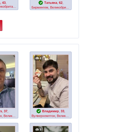
a
,
43
,
Татьяна
,
62
,
Ковентри, Великобритания
Бирмингем, Великобритания
4
rs
,
37
,
Владимир
,
33
,
Вулверхемптон, Великобритания
Вулверхемптон, Великобритания
3