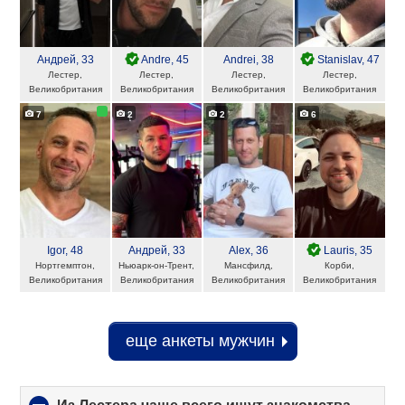
Андрей
, 33
Andre
, 45
Andrei
, 38
Stanislav
, 47
Лестер,
Лестер,
Лестер,
Лестер,
Великобритания
Великобритания
Великобритания
Великобритания
7
2
2
6
Igor
, 48
Андрей
, 33
Alex
, 36
Lauris
, 35
Нортгемптон,
Ньюарк-он-Трент,
Мансфилд,
Корби,
Великобритания
Великобритания
Великобритания
Великобритания
еще анкеты мужчин