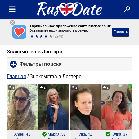
Официальное приложение сайта rusdate.co.uk
Установите наши знакомства сейчас!
Скачать
(7248)
Знакомства в Лестере
Фильтры поиска
click
to
expand
Главная
/
Знакомства в Лестере
contents
3
1
1
1
Angel
, 41
Мария
, 52
Vika
, 41
Юлия
, 37