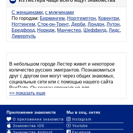
Из Лестера чаще всего ищут знакомства
click
to
collaps
С женщинами
,
с мужчинами
content
По городам:
Бирмингем
,
Нортгемптон
,
Ковентри
,
Ноттингем
,
Сток-он-Трент
,
Дерби
,
Лондон
,
Лутон
,
Бредфорд
,
Норидж
,
Манчестер
,
Шеффилд
,
Лидс
,
Ливерпуль
В небольшом городе Лестер живет и некоторое
количество русских эмигрантов. Познакомиться
друг с другом они могут через общих знакомых,
социальные сети или с помощью нашего сайта
RusDate. Он создан специально для
>> показать еще
русскоговорящего населения Великобритании:
если вы хотите найти друзей среди «своих» или
начать отношения с русскоязычным мужчиной или
женщиной, наш ресурс вам точно в этом поможет.
Приложение знакомств
Мы в соц. сетях
О приложении знакомств
Instagram
Для знакомства в Лестере с парнями или
Знакомства iOS
Youtube
девушками
пройдите регистрацию
и заполните
Знакомства Android
Facebook