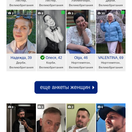
Лестер,
Лестер,
Уэллингборо,
Дерби,
Великобритания
Великобритания
Великобритания
Великобритания
3
8
3
30
Надежда
, 39
Олеся
, 42
Olga
, 46
VALENTINA
, 69
Дерби,
Корби,
Нортгемптон,
Нортгемптон,
Великобритания
Великобритания
Великобритания
Великобритания
еще анкеты женщин
8
3
2
6