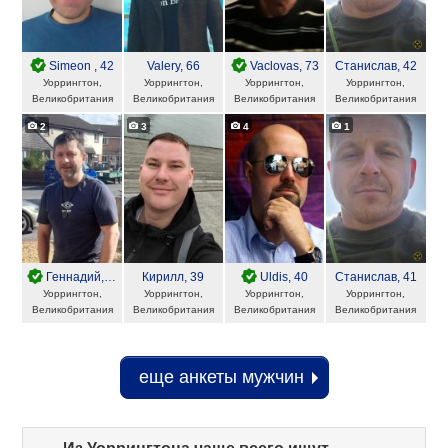
Simeon
, 42
Valery
, 66
Vaclovas
, 73
Станислав
, 42
Уоррингтон,
Уоррингтон,
Уоррингтон,
Уоррингтон,
Великобритания
Великобритания
Великобритания
Великобритания
2
3
4
1
Геннадий
, 50
Кирилл
, 39
Uldis
, 40
Станислав
, 41
Уоррингтон,
Уоррингтон,
Уоррингтон,
Уоррингтон,
Великобритания
Великобритания
Великобритания
Великобритания
еще анкеты мужчин