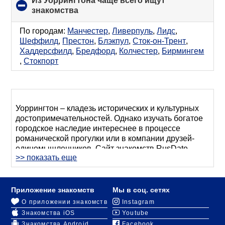
Из Уоррингтона чаще всего ищут
знакомства
click
to
collapse
По городам:
Манчестер
,
Ливерпуль
,
Лидс
,
contents
Шеффилд
,
Престон
,
Блэкпул
,
Сток-он-Трент
,
Хаддерсфилд
,
Бредфорд
,
Колчестер
,
Бирмингем
,
Стокпорт
Уоррингтон – кладезь исторических и культурных
достопримечательностей. Однако изучать богатое
городское наследие интереснее в процессе
романической прогулки или в компании друзей-
единомышленников. Сайт знакомств RusDate
>> показать еще
поможет найти русскоговорящего партнера для
создания семьи или дружеского общения.
На портале зарегистрировано множество людей,
Приложение знакомств
Мы в соц. сетях
стремящихся завязать знакомства в Уоррингтоне.
О приложении знакомств
Instagram
Их фото и анкеты с общими сведениями находятся
Знакомства iOS
Youtube
в открытом доступе.
Знакомства Android
Facebook