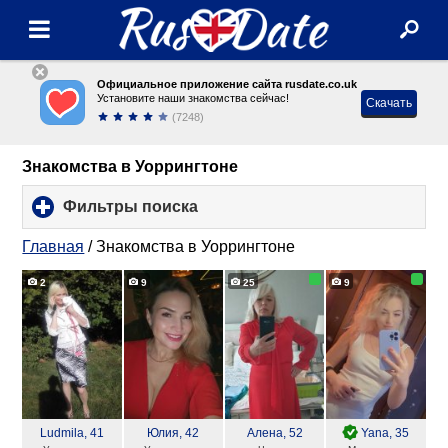
Официальное приложение сайта rusdate.co.uk
Установите наши знакомства сейчас!
Скачать
(7248)
Знакомства в Уоррингтоне
Фильтры поиска
click
to
expand
Главная
/
Знакомства в Уоррингтоне
contents
2
9
25
9
Ludmila
, 41
Юлия
, 42
Алена
, 52
Yana
, 35