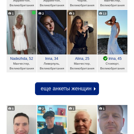
Уоррингтон,
Уоррингтон,
Чорли,
Манчестер,
Великобритания
Великобритания
Великобритания
Великобритания
1
2
3
13
Nadezhda
, 52
Inna
, 34
Alina
, 25
Irina
, 45
Манчестер,
Ливерпуль,
Манчестер,
Стокпорт,
Великобритания
Великобритания
Великобритания
Великобритания
еще анкеты женщин
5
2
1
1