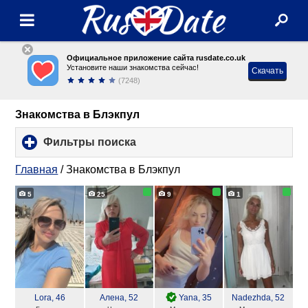
Официальное приложение сайта rusdate.co.uk
Установите наши знакомства сейчас!
Скачать
(7248)
Знакомства в Блэкпул
Фильтры поиска
click
to
expand
Главная
/
Знакомства в Блэкпул
contents
5
25
9
1
Lora
, 46
Алена
, 52
Yana
, 35
Nadezhda
, 52