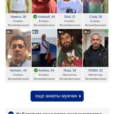
Никита
, 36
Алексей
, 44
Dixit
, 21
Craig
, 58
Блэкпул,
Блэкпул,
Блэкпул,
Блэкпул,
Великобритания
Великобритания
Великобритания
Великобритания
1
6
8
6
Hemant
, 44
Andrejs
, 44
Raza
, 36
ROMA
, 42
Блэкпул,
Блэкпул,
Манчестер,
Манчестер,
Великобритания
Великобритания
Великобритания
Великобритания
еще анкеты мужчин