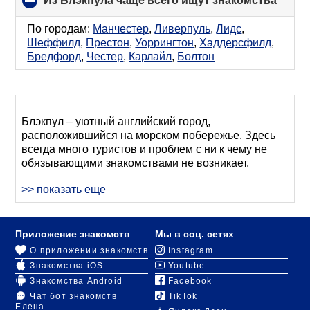
Из Блэкпула чаще всего ищут знакомства
click
to
colla
По городам:
Манчестер
,
Ливерпуль
,
Лидс
,
conte
Шеффилд
,
Престон
,
Уоррингтон
,
Хаддерсфилд
,
Бредфорд
,
Честер
,
Карлайл
,
Болтон
Блэкпул – уютный английский город,
расположившийся на морском побережье. Здесь
всегда много туристов и проблем с ни к чему не
обязывающими знакомствами не возникает.
>> показать еще
Однако когда местные жители хотят создать семью,
они ищут пару не на улице или в модном кафе, а
пользуются услугами специальных сервисов,
гарантирующих, что потенциальный партнер не
Приложение знакомств
Мы в соц. сетях
окажется аферистом. К тому же, если заранее
О приложении знакомств
Instagram
описать все пожелания относительно будущей
Знакомства iOS
Youtube
пары, не придется терять время на тех, кто не
Знакомства Android
Facebook
вписывается в ваши представления об идеале.
Чат бот знакомств
TikTok
Елена