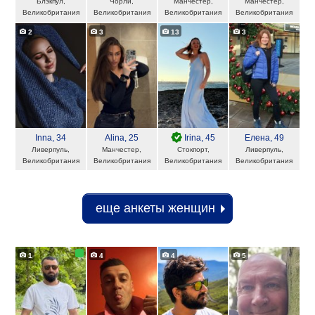
Блэкпул,
Чорли,
Манчестер,
Манчестер,
Великобритания
Великобритания
Великобритания
Великобритания
2
3
13
3
Inna
, 34
Alina
, 25
Irina
, 45
Елена
, 49
Ливерпуль,
Манчестер,
Стокпорт,
Ливерпуль,
Великобритания
Великобритания
Великобритания
Великобритания
еще анкеты женщин
1
4
4
5