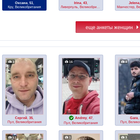
Оксана
,
51
,
Irina
,
43
,
Jelena
Кру, Великобритания
Ливерпуль, Великобритания
3
16
4
Сергей
,
35
,
Andrey
,
47
,
Gara
,
Пул, Великобритания
Пул, Велико
Пул, Великобритания
11
1
3