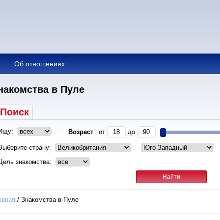
Об отношениях
накомства в Пуле
Поиск
Ищу:
Возраст
от
до
Выберите страну:
Цель знакомства:
авная
/
Знакомства в Пуле