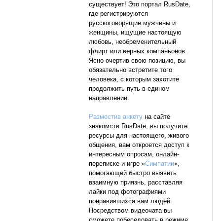
существует! Это портал RusDate,
где регистрируются
русскоговорящие мужчины и
женщины, ищущие настоящую
любовь, необременительный
флирт или верных компаньонов.
Ясно очертив свою позицию, вы
обязательно встретите того
человека, с которым захотите
продолжить путь в едином
направлении.
Разместив анкету
на сайте
знакомств RusDate, вы получите
ресурсы для настоящего, живого
общения, вам откроется доступ к
интересным опросам, онлайн-
переписке и игре «
Симпатии
»,
помогающей быстро выявить
взаимную приязнь, расставляя
лайки под фотографиями
понравившихся вам людей.
Посредством видеочата вы
сможете побеседовать в режиме