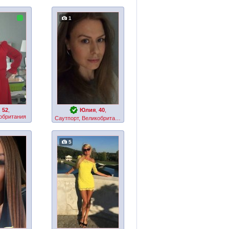
1
,
52
,
Юлия
,
40
,
обритания
Саутпорт, Великобритания
5