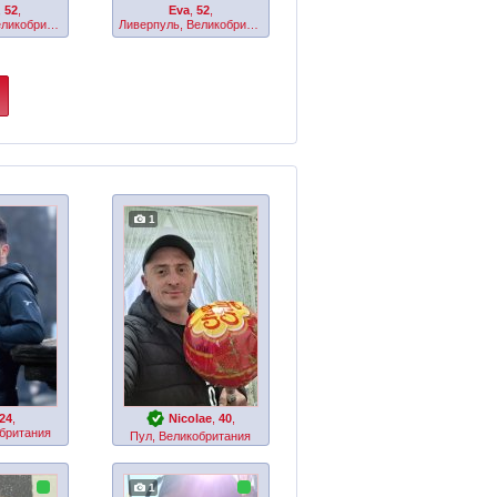
,
52
,
Eva
,
52
,
Манчестер, Великобритания
Ливерпуль, Великобритания
1
24
,
Nicolae
,
40
,
британия
Пул, Великобритания
1