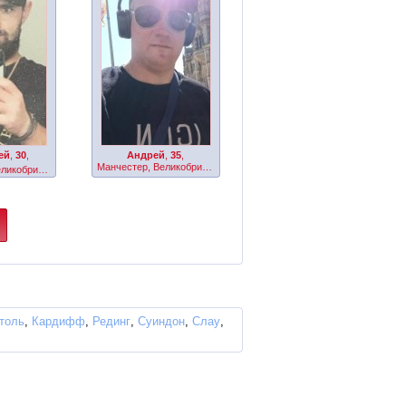
ей
,
30
,
Андрей
,
35
,
Манчестер, Великобритания
Манчестер, Великобритания
толь
,
Кардифф
,
Рединг
,
Суиндон
,
Слау
,