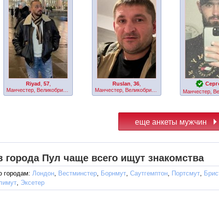
Riyad
,
57
,
Ruslan
,
36
,
Серг
Манчестер, Великобритания
Манчестер, Великобритания
з города Пул чаще всего ищут знакомства
о городам:
Лондон
,
Вестминстер
,
Борнмут
,
Саутгемптон
,
Портсмут
,
Брис
лимут
,
Эксетер