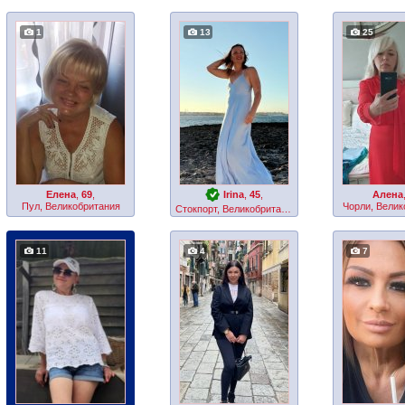
1
13
25
Елена
,
69
,
Irina
,
45
,
Алена
Пул, Великобритания
Чорли, Велик
Стокпорт, Великобритания
11
4
7