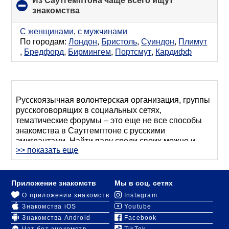
Из Саутгемптона чаще всего ищут
знакомства
click
to
collapse
С женщинами
,
с мужчинами
contents
По городам:
Лондон
,
Бристоль
,
Суиндон
,
Плимут
,
Бредфорд
,
Бирмингем
,
Портсмут
,
Кардифф
Русскоязычная волонтерская организация, группы
русскоговорящих в социальных сетях,
тематические форумы – это еще не все способы
знакомства в Саутгемптоне с русскими
эмигрантами. Найти пару среди своих можно и
>> показать еще
через общих знакомых.
Если вы недавно переехали в город Саутгемптон,
еще не успели завести друзей, но хотите
Приложение знакомств
Мы в соц. сетях
расширить круг близких людей или завести
О приложении знакомств
Instagram
романтические отношения, вам поможет наш сайт.
Знакомства iOS
Youtube
Он создан для русскоязычных жителей
Знакомства Android
Facebook
Великобритании, которые регистрируются здесь с
Чат бот знакомств
TikTok