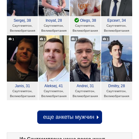
Sergej
, 38
Inoyat
, 28
Olegs
, 38
Ерсеит
, 34
Саутгемптон,
Саутгемптон,
Саутгемптон,
Саутгемптон,
Великобритания
Великобритания
Великобритания
Великобритания
1
1
1
1
Janis
, 31
Aleksej
, 41
Andrei
, 31
Dmitry
, 28
Саутгемптон,
Саутгемптон,
Саутгемптон,
Саутгемптон,
Великобритания
Великобритания
Великобритания
Великобритания
еще анкеты мужчин