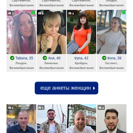
Саутгемптон,
Саутгемптон,
Саутгемптон,
Лондон,
Великобритания
Великобритания
Великобритания
Великобритания
3
8
4
13
Tatiana
, 35
Аня
, 40
Iryna
, 42
Ilona
, 39
Лондон,
Линкольн,
Кройдон,
Гастингс,
Великобритания
Великобритания
Великобритания
Великобритания
еще анкеты женщин
6
1
3
4