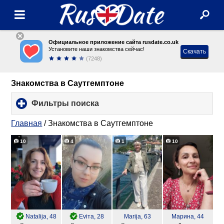
Официальное приложение сайта rusdate.co.uk
Установите наши знакомства сейчас!
Скачать
(7248)
Знакомства в Саутгемптоне
Фильтры поиска
click
to
expand
Главная
/
Знакомства в Саутгемптоне
contents
10
4
1
10
Natalija
, 48
Eviта
, 28
Marija
, 63
Марина
, 44