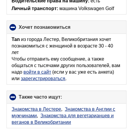
Водительские права на машину:
есть
Личный транспорт:
машина Volkswagen Golf
хочет познакомиться
click
to
collapse
Tan
из города Лестер, Великобритания хочет
contents
познакомиться с женщиной в возрасте 30 - 40
лет
Чтобы отправить ему сообщение, а также
общаться с тысячами других пользователей, вам
надо
войти в сайт
(если у вас уже есть анкета)
или
зарегистрироваться
.
Также часто ищут:
click
to
collapse
Знакомства в Лестере
,
Знакомства в Англии с
contents
мужчинами
,
Знакомства для вегетарианцев и
веганов в Великобритании