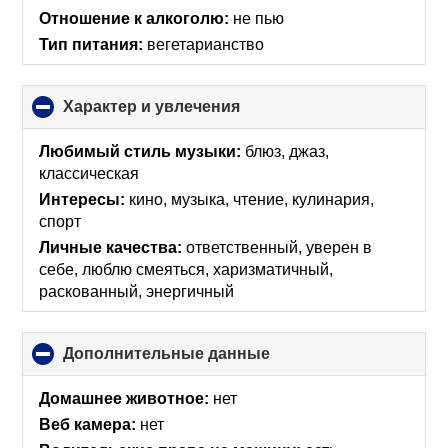
collapse
Отношение к алкоголю:
не пью
contents
Тип питания:
вегетарианство
Характер и увлечения
click
to
collapse
Любимый стиль музыки:
блюз, джаз,
contents
классическая
Интересы:
кино, музыка, чтение, кулинария,
спорт
Личные качества:
ответственный, уверен в
себе, люблю смеяться, харизматичный,
раскованный, энергичный
Дополнительные данные
click
to
collapse
Домашнее животное:
нет
contents
Веб камера:
нет