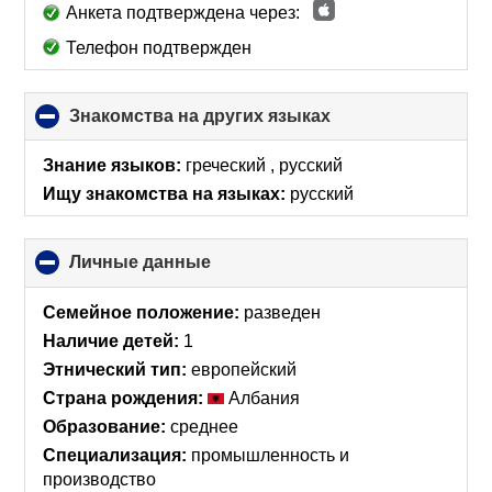
Анкета подтверждена через:
Телефон подтвержден
Знакомства на других языках
click
to
collapse
Знание языков:
греческий , русский
contents
Ищу знакомства на языках:
русский
Личные данные
click
to
collapse
Семейное положение:
разведен
contents
Наличие детей:
1
Этнический тип:
европейский
Страна рождения:
Албания
Образование:
среднее
Специализация:
промышленность и
производство