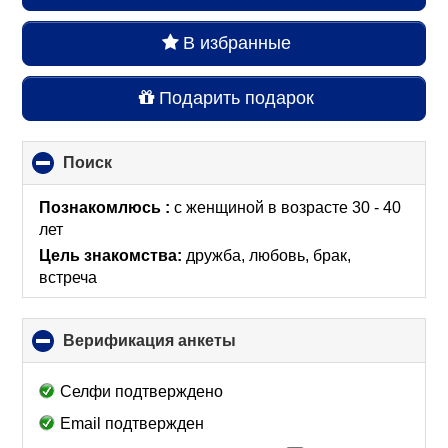
В избранные
Подарить подарок
Поиск
click
to
collapse
Познакомлюсь :
с женщиной в возрасте 30 - 40
contents
лет
Цель знакомства:
дружба, любовь, брак,
встреча
Верификация анкеты
click
to
collapse
Селфи подтверждено
contents
Email подтвержден