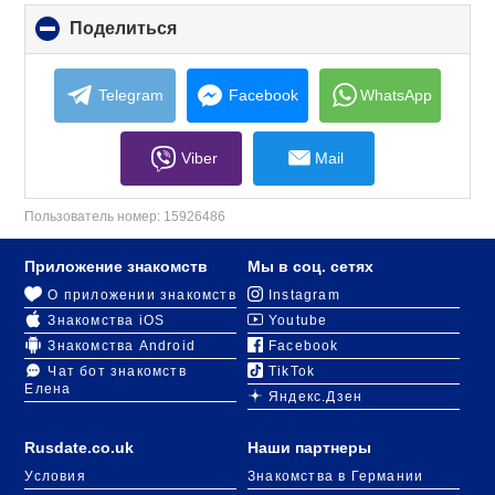
Поделиться
click
to
collapse
contents
Telegram
Facebook
WhatsApp
Viber
Mail
Пользователь номер:
15926486
Приложение знакомств
Мы в соц. сетях
О приложении знакомств
Instagram
Знакомства iOS
Youtube
Знакомства Android
Facebook
Чат бот знакомств
TikTok
Елена
Яндекс.Дзен
Rusdate.co.uk
Наши партнеры
Условия
Знакомства в Германии