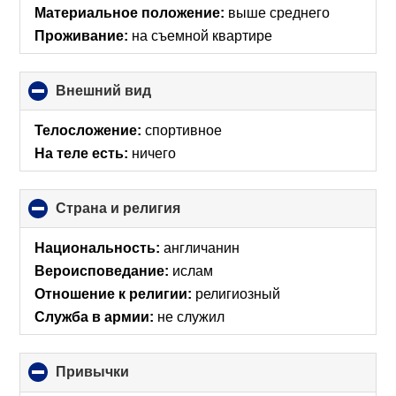
Материальное положение:
выше среднего
Проживание:
на съемной квартире
Внешний вид
click
to
collapse
Телосложение:
спортивное
contents
На теле есть:
ничего
Страна и религия
click
to
collapse
Национальность:
англичанин
contents
Вероисповедание:
ислам
Отношение к религии:
религиозный
Служба в армии:
не служил
Привычки
click
to