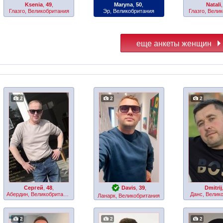
Ksenia
,
49
,
Maryna
,
50
,
Natali
Глазго, Великобритания
Эр, Великобритания
Глазго, Вели
2
2
2
Сергей
,
48
,
Davis
,
39
,
Dmitrij
Абердин, Великобритания
Данс, Велик
Ланарк, Великобритания
2
2
2