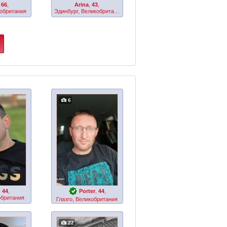
,
66
,
Arina
,
43
,
кобритания
Эдинбург, Великобритания
6
,
44
,
Porter
,
44
,
обритания
Глазго, Великобритания
22