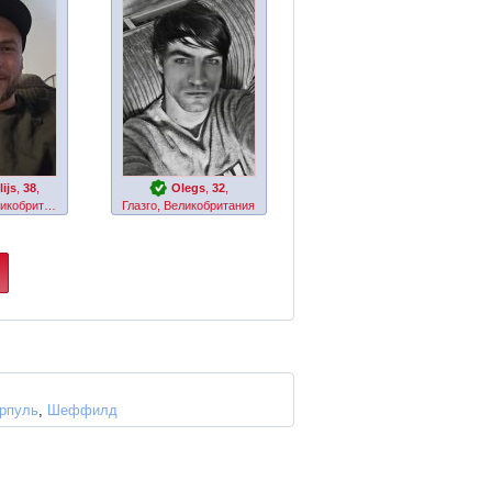
ijs
,
38
,
Olegs
,
32
,
Питерхед, Великобритания
Глазго, Великобритания
рпуль
,
Шеффилд