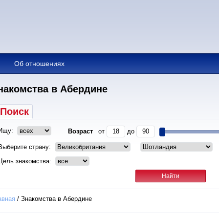
Об отношениях
накомства в Абердине
Поиск
Ищу:
Возраст
от
до
Выберите страну:
Цель знакомства:
авная
/
Знакомства в Абердине