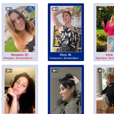
2
9
1
Валерия
,
25
,
Леся
,
46
,
Iryna
,
Абердин, Великобритания
Галашилс, Великобритания
3
5
2