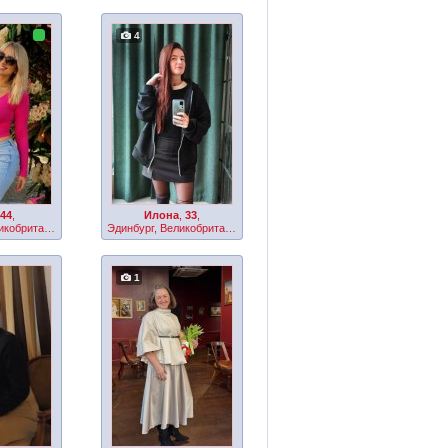
4
44
,
Илона
,
33
,
Эдинбург, Великобритания
Эдинбург, Великобритания
1