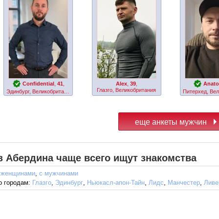
Confidential
,
41
,
Alex
,
39
,
Anatol
Глазго, Великобритания
Эдинбург, Великобритания
з Абердина чаще всего ищут знакомства
 женщинами
,
с мужчинами
о городам:
Глазго
,
Эдинбург
,
Ньюкасл-апон-Тайн
,
Лидс
,
Манчестер
,
Ливе