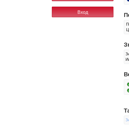
П
П
Ц
З
З
И
В
Т
З