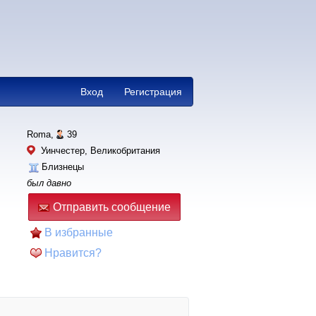
Вход
Регистрация
Roma,
39
Уинчестер, Великобритания
Близнецы
был давно
Отправить сообщение
В избранные
Нравится?