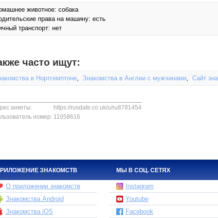
омашнее животное: собака
одительские права на машину: есть
ичный транспорт: нет
акже часто ищут:
накомства в Нортгемптоне
,
Знакомства в Англии с мужчинами
,
Сайт зн
рес анкеты:
https://rusdate.co.uk/u/ru8781454
льзователь номер:
11058616
РИЛОЖЕНИЕ ЗНАКОМСТВ
МЫ В СОЦ. СЕТЯХ
О приложении знакомств
Instagram
Знакомства Android
Youtube
Знакомства iOS
Facebook