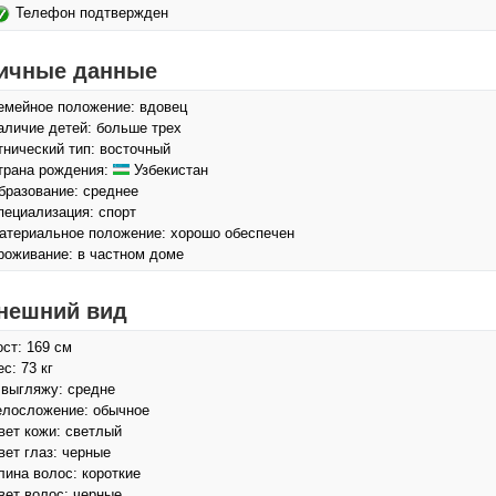
Телефон подтвержден
ичные данные
емейное положение: вдовец
аличие детей: больше трех
тнический тип: восточный
трана рождения:
Узбекистан
бразование: среднее
пециализация: спорт
атериальное положение: хорошо обеспечен
роживание: в частном доме
нешний вид
ост: 169 см
с: 73 кг
 выгляжу: средне
елосложение: обычное
вет кожи: светлый
вет глаз: черные
лина волос: короткие
вет волос: черные