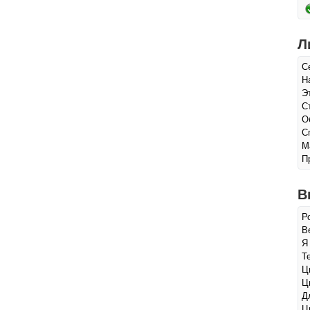
Л
С
Н
Э
С
О
С
М
П
В
Р
Ве
Я
Т
Ц
Ц
Д
Ц