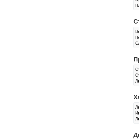
Н
С
В
П
С
П
О
О
Л
Х
Л
И
Л
Д