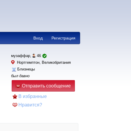
Вход
Регистрация
музаффар,
46
Нортгемптон, Великобритания
Близнецы
был давно
Отправить сообщение
В избранные
Нравится?