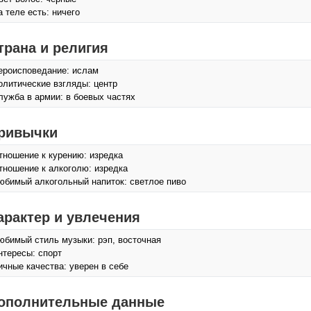
а теле есть: ничего
трана и религия
ероисповедание: ислам
олитические взгляды: центр
лужба в армии: в боевых частях
ривычки
тношение к курению: изредка
тношение к алкоголю: изредка
юбимый алкогольный напиток: светлое пиво
арактер и увлечения
юбимый стиль музыки: рэп, восточная
нтересы: спорт
ичные качества: уверен в себе
ополнительные данные