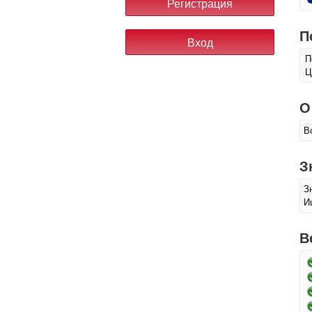
П
П
Ц
О
В
З
З
И
В