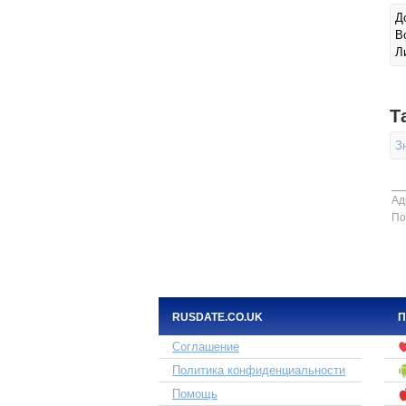
Д
В
Л
Т
З
Ад
По
RUSDATE.CO.UK
П
Соглашение
Политика конфиденциальности
Помощь