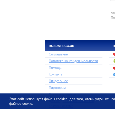
Ад
По
RUSDATE.CO.UK
П
Соглашение
Политика конфиденциальности
Помощь
Контакты
Пишут о нас
Партнерам
Отзывы клиентов
Этот сайт использует файлы cookies, для того, чтобы улучшить 
Для людей с ограниченными
файлов cookie.
возможностями
«rusdate.co.uk» - участник международной с