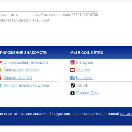
рес анкеты:
https://rusdate.co.uk/u/ru7879100616730
льзователь номер:
17106028
РИЛОЖЕНИЕ ЗНАКОМСТВ
МЫ В СОЦ. СЕТЯХ
О приложении знакомств
Instagram
Знакомства Android
Youtube
Знакомства iOS
Facebook
Чат бот знакомств Елена
TikTok
Яндекс.Дзен
ваш опыт его использования. Продолжив, вы соглашаетесь с нашей
полит
ети сайтов знакомств, принадлежит и управляется компанией DABLTECH LT