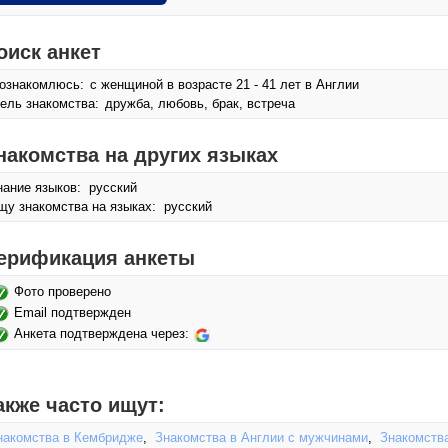
оиск анкет
ознакомлюсь:
с женщиной в возрасте 21 - 41 лет в Англии
ель знакомства:
дружба, любовь, брак, встреча
накомства на других языках
нание языков: русский
щу знакомства на языках: русский
ерификация анкеты
Фото проверено
Email подтвержден
Анкета подтверждена через:
акже часто ищут:
накомства в Кембридже
,
Знакомства в Англии с мужчинами
,
Знакомств