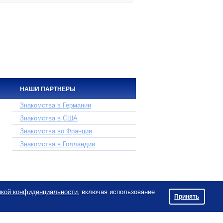
НАШИ ПАРТНЕРЫ
Знакомства в Германии
Знакомства в США
Знакомства во Франции
Знакомства в Голландии
икой конфиденциальности
, включая использование
Принять
D, Maklef 5, Haifa, Israel.