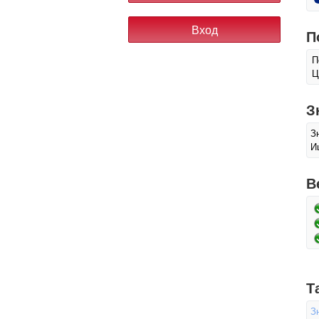
П
П
Ц
З
З
И
В
Т
З