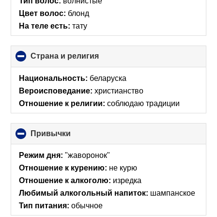
Тип волос:
волнистые
Цвет волос:
блонд
На теле есть:
тату
Страна и религия
click
to
collapse
Национальность:
беларуска
contents
Вероисповедание:
христианство
Отношение к религии:
соблюдаю традиции
Привычки
click
to
collapse
Режим дня:
"жаворонок"
contents
Отношение к курению:
не курю
Отношение к алкоголю:
изредка
Любимый алкогольный напиток:
шампанское
Тип питания:
обычное