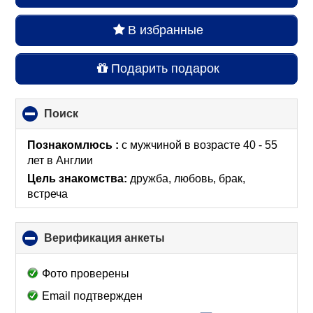
В избранные
Подарить подарок
Поиск
click
to
collapse
Познакомлюсь :
с мужчиной в возрасте 40 - 55
contents
лет
в Англии
Цель знакомства:
дружба, любовь, брак,
встреча
Верификация анкеты
click
to
collapse
Фото проверены
contents
Email подтвержден