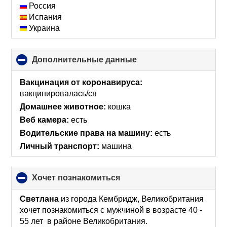
Россия
Испания
Украина
Дополнительные данные
click
to
collapse
Вакцинация от коронавируса:
contents
вакцинировалась/ся
Домашнее животное:
кошка
Веб камера:
есть
Водительские права на машину:
есть
Личный транспорт:
машина
хочет познакомиться
click
to
collapse
Светлана
из города Кембридж, Великобритания
contents
хочет познакомиться с мужчиной в возрасте 40 -
55 лет в районе Великобритания.