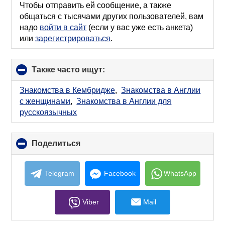
Чтобы отправить ей сообщение, а также
общаться с тысячами других пользователей, вам
надо
войти в сайт
(если у вас уже есть анкета)
или
зарегистрироваться
.
Также часто ищут:
click
to
collapse
Знакомства в Кембридже
,
Знакомства в Англии
contents
с женщинами
,
Знакомства в Англии для
русскоязычных
Поделиться
click
to
collapse
contents
Telegram
Facebook
WhatsApp
Viber
Mail