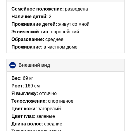
to
collapse
Семейное положение:
разведена
contents
Наличие детей:
2
Проживание детей:
живут со мной
Этнический тип:
европейский
Образование:
среднее
Проживание:
в частном доме
Внешний вид
click
to
collapse
Вес:
69 кг
contents
Рост:
169 см
Я выгляжу:
отлично
Телосложение:
спортивное
Цвет кожи:
загорелый
Цвет глаз:
зеленые
Длина волос:
средние