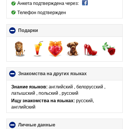
Анкета подтверждена через:
Телефон подтвержден
Подарки
click
to
collapse
contents
Знакомства на других языках
click
to
collapse
Знание языков:
английский , белорусский ,
contents
латышский , польский , русский
Ищу знакомства на языках:
русский,
английский
Личные данные
click