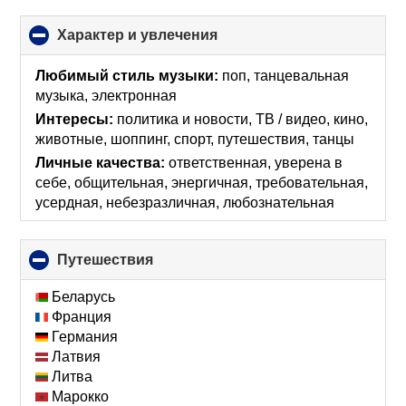
Характер и увлечения
click
to
collapse
Любимый стиль музыки:
поп, танцевальная
contents
музыка, электронная
Интересы:
политика и новости, ТВ / видео, кино,
животные, шоппинг, спорт, путешествия, танцы
Личные качества:
ответственная, уверена в
себе, общительная, энергичная, требовательная,
усердная, небезразличная, любознательная
Путешествия
click
to
collapse
Беларусь
contents
Франция
Германия
Латвия
Литва
Марокко