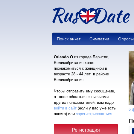
Поиск анкет
Симпатии
Опросы
Orlando O
из города Барнсли,
Великобритания хочет
познакомиться с женщиной в
возрасте 28 - 44 лет в районе
Великобритания.
Чтобы отправить ему сообщение,
а также общаться с тысячами
других пользователей, вам надо
войти в сайт
(если у вас уже есть
6 
анкета) или
зарегистрироваться
.
П