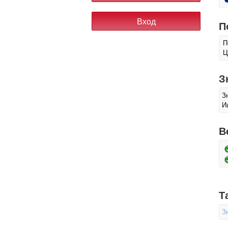
П
П
Ц
З
З
И
В
Т
З