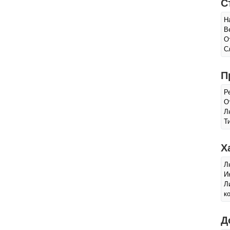
С
Н
В
О
С
П
Р
О
Л
Т
Х
Л
И
Л
к
Д