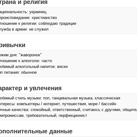
трана и религия
ациональность: украинец
ероисповедание: христианство
тношение к религии: соблюдаю традиции
лужба в армии: не служил
ривычки
ежим дня: "жаворонок"
тношение к алкоголю: часто
юбимый алкогольный напиток: виски
ип питания: обычное
арактер и увлечения
юбимый стиль музыки: поп, танцевальная музыка, классическая
нтересы: компьютеры / интернет, путешествия, море / бассейн
ичные качества: спокойный, ответственный, считаюсь с другими, общит
омпромиссам, требовательный, перфекционист
ополнительные данные