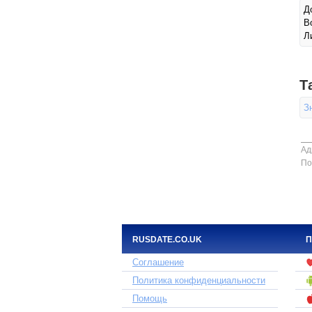
Д
В
Л
Т
З
Ад
По
RUSDATE.CO.UK
П
Соглашение
Политика конфиденциальности
Помощь