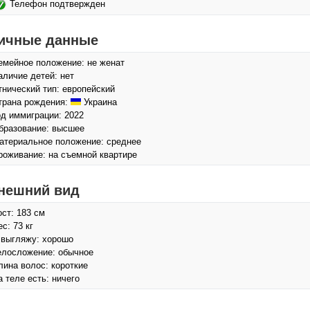
Телефон подтвержден
ичные данные
емейное положение: не женат
аличие детей: нет
тнический тип: европейский
трана рождения:
Украина
од иммиграции: 2022
бразование: высшее
атериальное положение: среднее
роживание: на съемной квартире
нешний вид
ост: 183 см
с: 73 кг
 выгляжу: хорошо
елосложение: обычное
лина волос: короткие
а теле есть: ничего