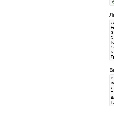
Л
С
Н
Э
С
Г
О
М
П
В
Р
Ве
Я
Т
Д
Н