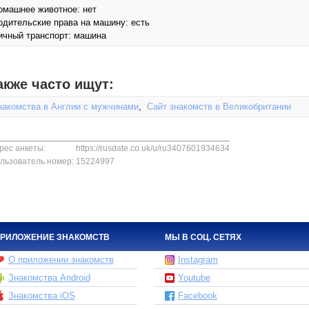
омашнее животное: нет
одительские права на машину: есть
ичный транспорт: машина
акже часто ищут:
накомства в Англии с мужчинами
,
Сайт знакомств в Великобритании
рес анкеты:
https://rusdate.co.uk/u/ru3407601934634
льзователь номер:
15224997
РИЛОЖЕНИЕ ЗНАКОМСТВ
МЫ В СОЦ. СЕТЯХ
О приложении знакомств
Instagram
Знакомства Android
Youtube
Знакомства iOS
Facebook