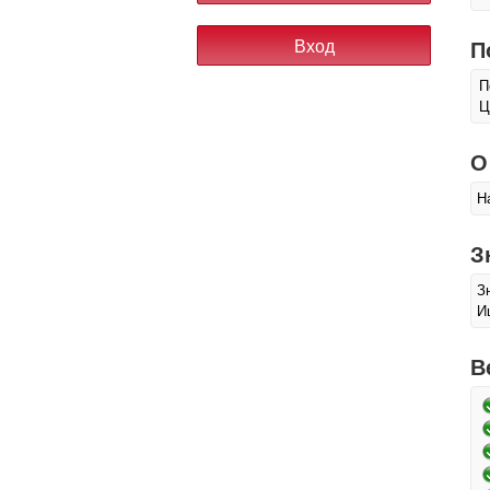
П
П
Ц
О
Н
З
З
И
В