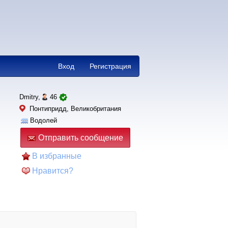
Вход
Регистрация
Dmitry,
46
Понтипридд, Великобритания
Водолей
Отправить сообщение
В избранные
Нравится?