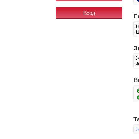
П
П
Ц
З
З
И
В
Т
З