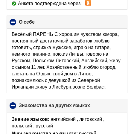
Анкета подтверждена через:
О себе
click
to
collapse
Весёлый ПАРЕНЬ С хорошим чувством юмора,
contents
постоянный достаточный заработок ,люблю
готовить, стрижка мужские, играю на гитаре,
немного пианино, пою,из Литвы, говорю на
Русском, Польском,Литовский, Английский, живу
с сыном 11 лет. Хозяйственный ,люблю огород,
слетать на Отдых, свой дом в Литве,
познакомлюсь с девушкой из Северной
Ирландии ,живу в Лисбурн,возле Белфаст.
Знакомства на других языках
click
to
collapse
Знание языков:
английский , литовский ,
contents
польский , русский
Ищу знакомства на языках:
русский