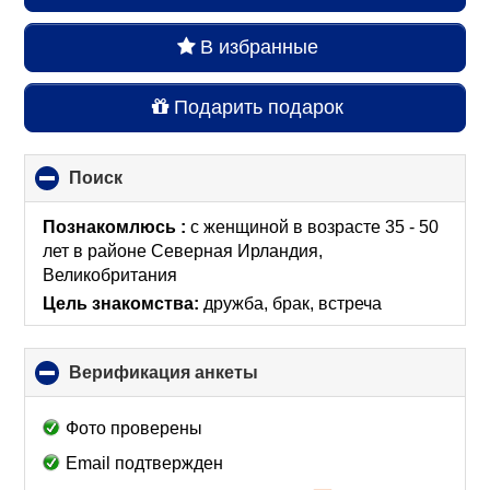
В избранные
Подарить подарок
Поиск
click
to
collapse
Познакомлюсь :
с женщиной в возрасте 35 - 50
contents
лет
в районе
Северная Ирландия,
Великобритания
Цель знакомства:
дружба, брак, встреча
Верификация анкеты
click
to
collapse
Фото проверены
contents
Email подтвержден