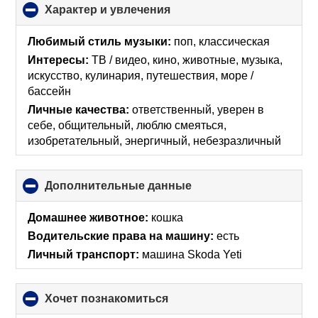
Характер и увлечения
click
to
collapse
Любимый стиль музыки:
поп, классическая
contents
Интересы:
ТВ / видео, кино, животные, музыка,
искусcтво, кулинария, путешествия, море /
бассейн
Личные качества:
ответственный, уверен в
себе, общительный, люблю смеяться,
изобретательный, энергичный, небезразличный
Дополнительные данные
click
to
collapse
Домашнее животное:
кошка
contents
Водительские права на машину:
есть
Личный транспорт:
машина Skoda Yeti
хочет познакомиться
click
to