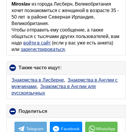
collapse
Miroslav
из города Лисберн, Великобритания
contents
хочет познакомиться с женщиной в возрасте 35 -
50 лет в районе Северная Ирландия,
Великобритания.
Чтобы отправить ему сообщение, а также
общаться с тысячами других пользователей, вам
надо
войти в сайт
(если у вас уже есть анкета)
или
зарегистрироваться
.
Также часто ищут:
click
to
collapse
Знакомства в Лисберне
,
Знакомства в Англии с
contents
мужчинами
,
Знакомства в Англии для
русскоязычных
Поделиться
click
to
collapse
contents
Telegram
Facebook
WhatsApp