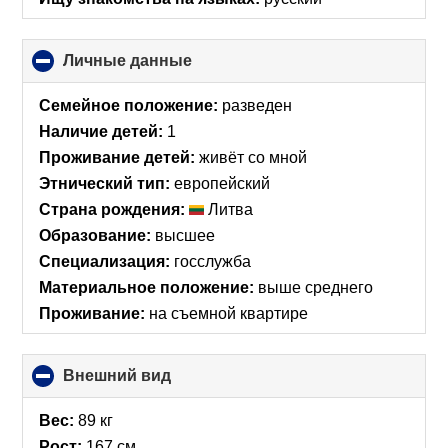
Личные данные
click
to
collapse
Семейное положение:
разведен
contents
Наличие детей:
1
Проживание детей:
живёт со мной
Этнический тип:
европейский
Страна рождения:
Литва
Образование:
высшее
Специализация:
госслужба
Материальное положение:
выше среднего
Проживание:
на съемной квартире
Внешний вид
click
to
collapse
Вес:
89 кг
contents
Рост:
167 см