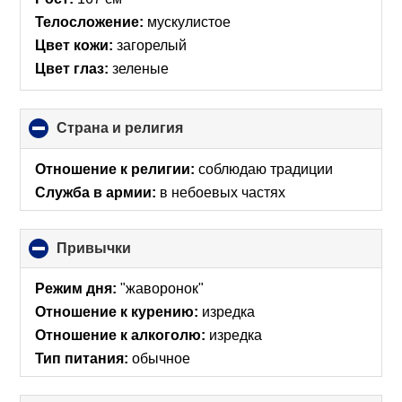
Телосложение:
мускулистое
Цвет кожи:
загорелый
Цвет глаз:
зеленые
Страна и религия
click
to
collapse
Отношение к религии:
соблюдаю традиции
contents
Служба в армии:
в небоевых частях
Привычки
click
to
collapse
Режим дня:
"жаворонок"
contents
Отношение к курению:
изредка
Отношение к алкоголю:
изредка
Тип питания:
обычное