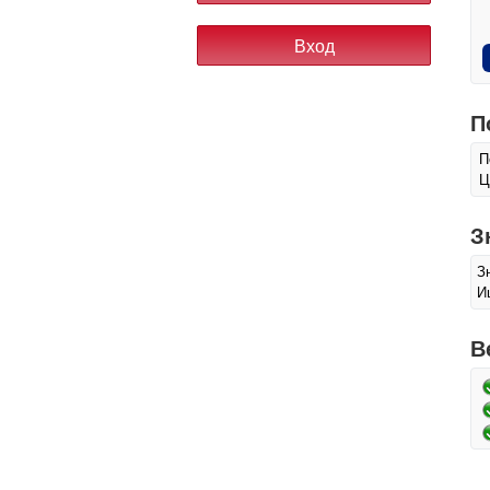
П
П
Ц
З
З
И
В