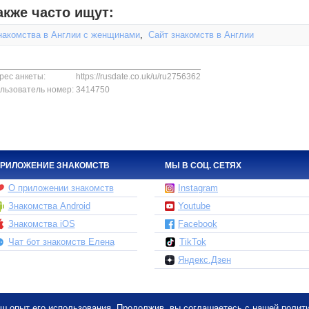
акже часто ищут:
накомства в Англии с женщинами
,
Сайт знакомств в Англии
рес анкеты:
https://rusdate.co.uk/u/ru2756362
льзователь номер:
3414750
РИЛОЖЕНИЕ ЗНАКОМСТВ
МЫ В СОЦ. СЕТЯХ
О приложении знакомств
Instagram
Знакомства Android
Youtube
Знакомства iOS
Facebook
Чат бот знакомств Елена
TikTok
Яндекс.Дзен
ваш опыт его использования. Продолжив, вы соглашаетесь с нашей
полит