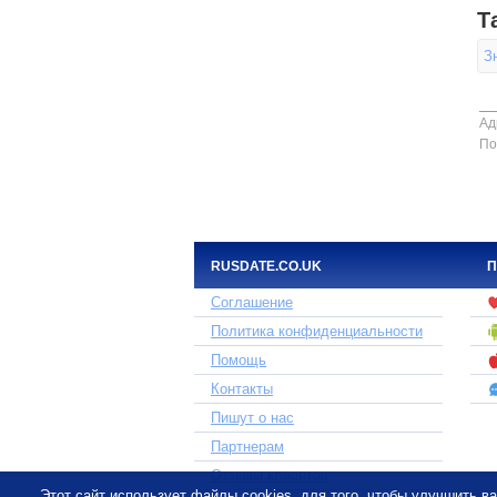
Т
З
Ад
По
RUSDATE.CO.UK
П
Соглашение
Политика конфиденциальности
Помощь
Контакты
Пишут о нас
Партнерам
Отзывы клиентов
Этот сайт использует файлы cookies, для того, чтобы улучшить 