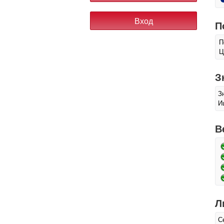
П
П
Ц
З
З
И
В
Л
С