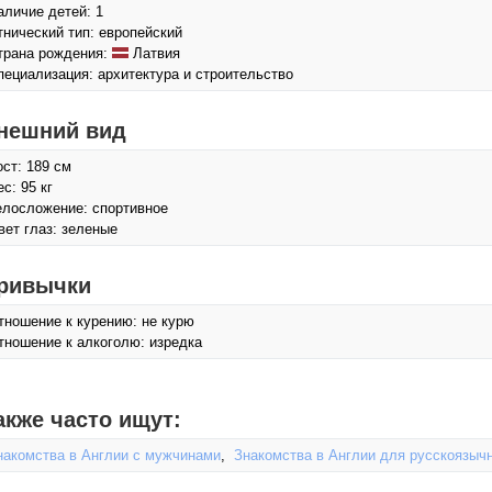
аличие детей: 1
тнический тип: европейский
трана рождения:
Латвия
пециализация: архитектура и строительство
нешний вид
ост: 189 см
с: 95 кг
елосложение: спортивное
вет глаз: зеленые
ривычки
тношение к курению: не курю
тношение к алкоголю: изредка
акже часто ищут:
накомства в Англии с мужчинами
,
Знакомства в Англии для русскоязыч