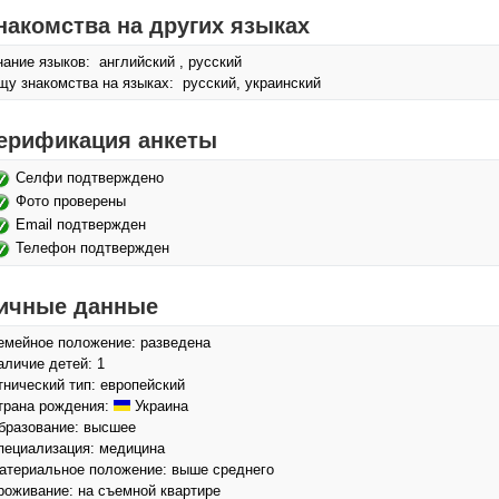
накомства на других языках
нание языков: английский , русский
щу знакомства на языках: русский, украинский
ерификация анкеты
Селфи подтверждено
Фото проверены
Email подтвержден
Телефон подтвержден
ичные данные
емейное положение: разведена
аличие детей: 1
тнический тип: европейский
трана рождения:
Украина
бразование: высшее
пециализация: медицина
атериальное положение: выше среднего
роживание: на съемной квартире