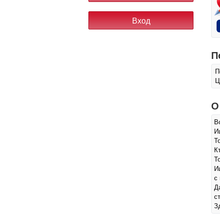
П
П
Ц
О
В
И
Т
К
Т
И
с
Д
с
З