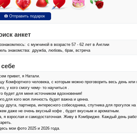
Отправить подарок
оиск анкет
ознакомлюсь:
с мужчиной в возрасте 57 - 62 лет в Англии
ель знакомства:
дружба, любовь, брак, встреча
 себе
сем привет, я Натали.
щу Комфортного человека, с которым можно проговорить весь день или 
ого, у кого смогу чему- то научиться .
то будет для меня источником вдохновения!
ого,для кого моя личность будет важна и ценна.
щу друга, партнера, интересного собеседника, спутника для прогулок на п
 кем даже не очень вкусный кофе , будет вкусным и ароматным.
а, я взрослая и самодостаточная. Живу в Кэмбридже. Каждый день работ
тареть.
десь мои фото 2025 и 2026 года.