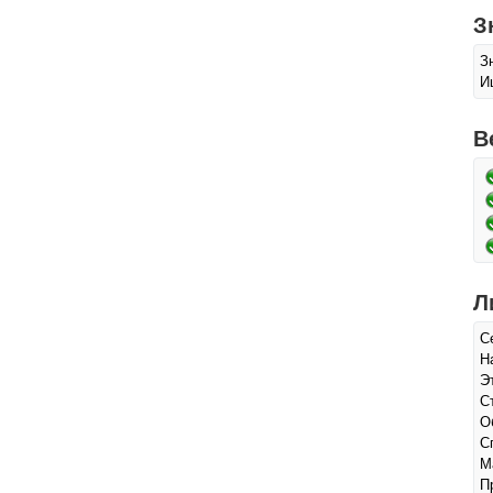
З
З
И
В
Л
С
Н
Э
С
О
С
М
П