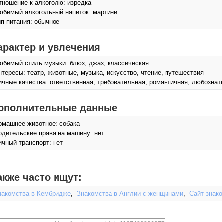
тношение к алкоголю: изредка
юбимый алкогольный напиток: мартини
ип питания: обычное
арактер и увлечения
юбимый стиль музыки: блюз, джаз, классическая
нтересы: театр, животные, музыка, искусcтво, чтение, путешествия
ичные качества: ответственная, требовательная, романтичная, любознат
ополнительные данные
омашнее животное: собака
одительские права на машину: нет
ичный транспорт: нет
акже часто ищут:
накомства в Кембридже
,
Знакомства в Англии с женщинами
,
Сайт знак