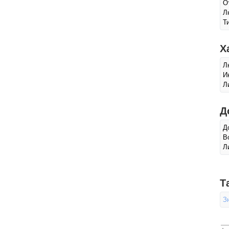
О
Л
Т
Х
Л
И
Л
Д
Д
В
Л
Т
З