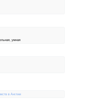
ельная, умная
омств в Англии