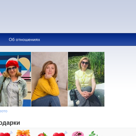
Об отношениях
фото
одарки