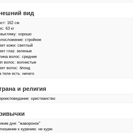
нешний вид
ост: 162 см
с: 63 кг
 выгляжу: хорошо
елосложение: стройное
вет кожи: светлый
вет глаз: зеленые
лина волос: средние
ип волос: волнистые
вет волос: блонд
а теле есть: ничего
трана и религия
ероисповедание: христианство
ривычки
ежим дня: "жаворонок"
тношение к курению: не курю