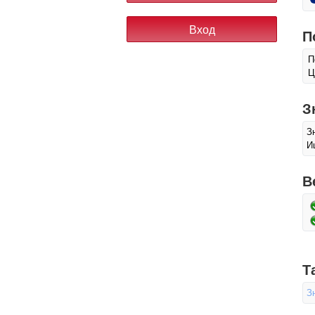
П
П
Ц
З
З
И
В
Т
З