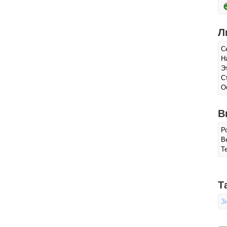
Л
С
Н
Э
С
О
В
Р
Ве
Т
Т
З