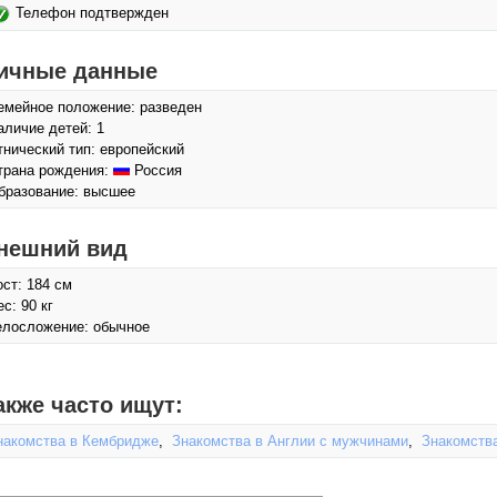
Телефон подтвержден
ичные данные
емейное положение: разведен
аличие детей: 1
тнический тип: европейский
трана рождения:
Россия
бразование: высшее
нешний вид
ост: 184 см
с: 90 кг
елосложение: обычное
акже часто ищут:
накомства в Кембридже
,
Знакомства в Англии с мужчинами
,
Знакомств