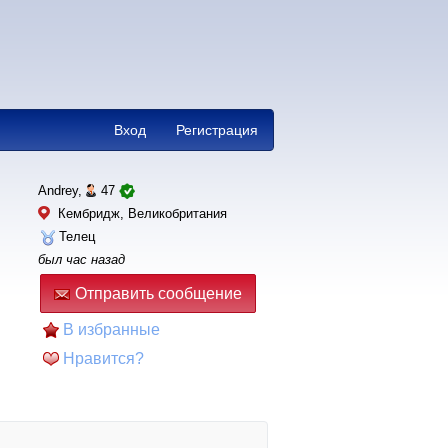
Вход
Регистрация
Andrey,
47
Кембридж, Великобритания
Телец
был час назад
Отправить сообщение
В избранные
Нравится?