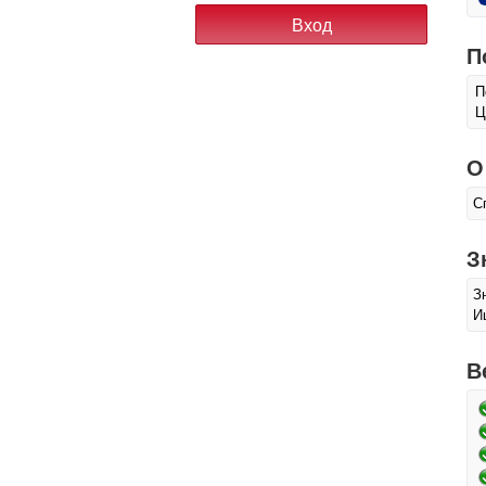
П
П
Ц
О
С
З
З
И
В