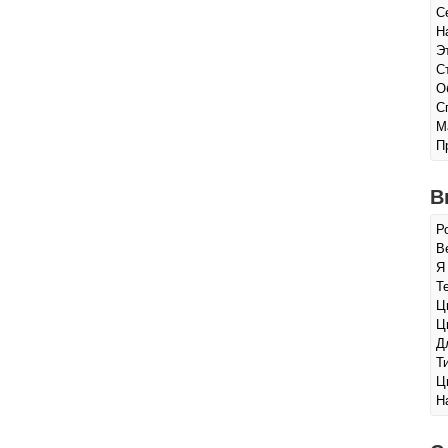
С
Н
Э
С
О
С
М
П
В
Р
Ве
Я
Т
Ц
Ц
Д
Т
Ц
Н