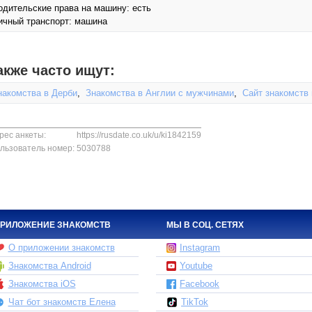
одительские права на машину: есть
ичный транспорт: машина
акже часто ищут:
накомства в Дерби
,
Знакомства в Англии с мужчинами
,
Сайт знакомств 
рес анкеты:
https://rusdate.co.uk/u/ki1842159
льзователь номер:
5030788
РИЛОЖЕНИЕ ЗНАКОМСТВ
МЫ В СОЦ. СЕТЯХ
О приложении знакомств
Instagram
Знакомства Android
Youtube
Знакомства iOS
Facebook
Чат бот знакомств Елена
TikTok