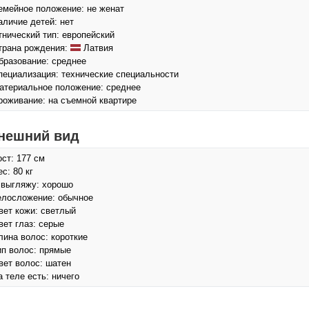
емейное положение: не женат
аличие детей: нет
тнический тип: европейский
трана рождения:
Латвия
бразование: среднее
пециализация: технические специальности
атериальное положение: среднее
роживание: на съемной квартире
нешний вид
ост: 177 см
с: 80 кг
 выгляжу: хорошо
елосложение: обычное
вет кожи: светлый
вет глаз: серые
лина волос: короткие
ип волос: прямые
вет волос: шатен
а теле есть: ничего