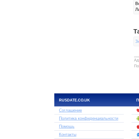
В
Л
Т
З
Ад
По
RUSDATE.CO.UK
П
Соглашение
Политика конфиденциальности
Помощь
Контакты