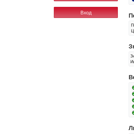
П
П
Ц
З
З
И
В
Л