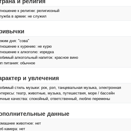
трана и религия
тношение к религии: религиозный
лужба в армии: не служил
ривычки
ежим дня: "сова"
тношение к курению: не курю
тношение к алкоголю: изредка
юбимый алкогольный напиток: красное вино
ип питания: обычное
арактер и увлечения
юбимый стиль музыки: рок, рэп, танцевальная музыка, электронная
нтересы: театр, животные, музыка, путешествия, море / бассейн
ичные качества: спокойный, ответственный, люблю перемены
ополнительные данные
омашнее животное: нет
еб камера: нет