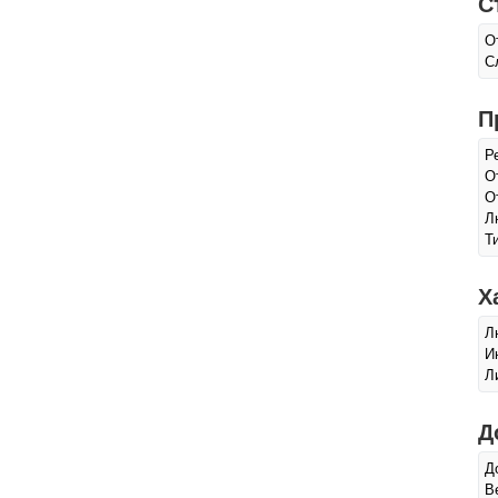
С
О
С
П
Р
О
О
Л
Т
Х
Л
И
Л
Д
Д
В